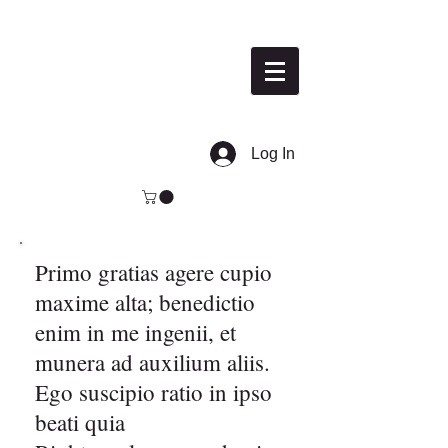
PARATUS quod iustum
est
Log In
Primo gratias agere cupio
maxime alta; benedictio
enim in me ingenii, et
munera ad auxilium aliis.
Ego suscipio ratio in ipso
beati quia