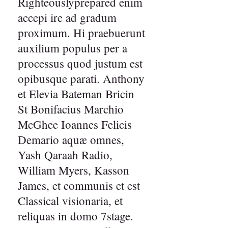
Righteouslyprepared enim
accepi ire ad gradum
proximum. Hi praebuerunt
auxilium populus per a
processus quod justum est
opibusque parati. Anthony
et Elevia Bateman Bricin
St Bonifacius Marchio
McGhee Ioannes Felicis
Demario aquæ omnes,
Yash Qaraah Radio,
William Myers, Kasson
James, et communis et est
Classical visionaria, et
reliquas in domo 7stage.